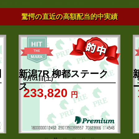
驚愕の直近の高額配当的中実績
利
新潟7R 柳都ステーク
8月01日(土)
ス
233,820
円